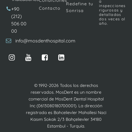
Condiciones
a
Redefine tu
inspecciones
Contacto
+90
rigurosas y
Sonrisa
detalladas
(212)
dos veces al
506 00
año.
00
info@mosdenthospital.com
© 1992-2026 Todos los derechos
reservados. MosDent es un nombre
comercial de MosDent Dental Hospital
Inc (0613080180700001). La dirección
registrada es Bahcelievler Mahallesi Naci
Kasım Sokak 2/3 Bahçelievler 34180
Estambul - Turquía.