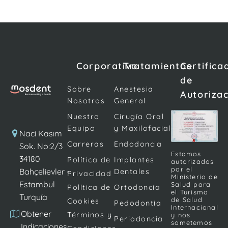
Corporativo
Tratamientos
Certifica
de
Sobre
Anestesia
Autoriza
Nosotros
General
Nuestro
Cirugía Oral
Equipo
y Maxilofacial
Naci Kasım
Carreras
Endodoncia
Sok. No:2/3
Estamos
34180
Política de
Implantes
autorizados
por el
Bahçelievler -
Dentales
Privacidad
Ministerio de
Estambul
Salud para
Política de
Ortodoncia
el Turismo
Turquía
de Salud
Cookies
Pedodontía
Internacional
Obtener
Términos y
y nos
Periodoncia
sometemos
Indicaciones