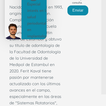
consulta.
Especial
Nacido en Estambul en 1993,
interés en la
Enviar
originario de Trabzon.
salud
Completó su educación
periodontal
secundaria en la Escuela
en
Secundaria Sabahattin
implantología
Zaim de Estambul y obtuvo
su título de odontología de
la Facultad de Odontología
de la Universidad de
Medipol de Estambul en
2020. Ferit Kaval tiene
pasión por mantenerse
actualizado con los últimos
avances en el campo,
especialmente en las áreas
de "Sistemas Rotatorios",