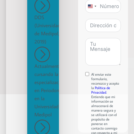
United
States
DDS
+1
(Universidad
de Medipol,
2019)
Actualmente
cursando la
Al enviar este
formulario,
especialización
reconozco y acepto
la
Política de
en Periodoncia
Privacidad
.
Entiendo que mi
en la
información se
Universidad de
almacenará de
manera segura y
Medipol
se utilizará con el
propósito de
ponerse en
contacto conmigo
con respecto a mi