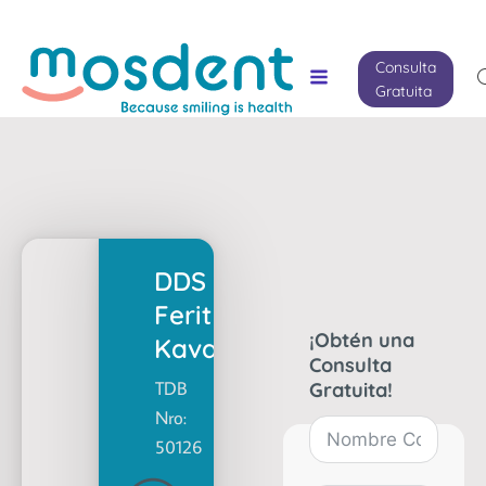
Consulta
Gratuita
DDS
Ferit
¡Obtén una
Kaval
Consulta
TDB
Gratuita!
Nro:
50126