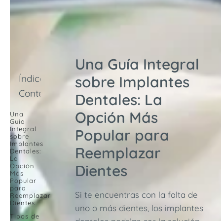
Una Guía Integral
Índice de
sobre Implantes
Contenidos
Dentales: La
Opción Más
Una
Guía
Integral
Popular para
sobre
Implantes
Reemplazar
Dentales:
La
Dientes
Opción
Más
Popular
para
Si te encuentras con la falta de
Reemplazar
Dientes
uno o más dientes, los implantes
Tipos de