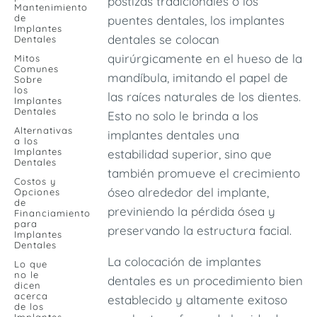
postizas tradicionales o los
Mantenimiento
de
puentes dentales, los implantes
Implantes
dentales se colocan
Dentales
quirúrgicamente en el hueso de la
Mitos
Comunes
mandíbula, imitando el papel de
Sobre
los
las raíces naturales de los dientes.
Implantes
Dentales
Esto no solo le brinda a los
Alternativas
implantes dentales una
a los
Implantes
estabilidad superior, sino que
Dentales
también promueve el crecimiento
Costos y
óseo alrededor del implante,
Opciones
de
previniendo la pérdida ósea y
Financiamiento
para
preservando la estructura facial.
Implantes
Dentales
La colocación de implantes
Lo que
no le
dentales es un procedimiento bien
dicen
acerca
establecido y altamente exitoso
de los