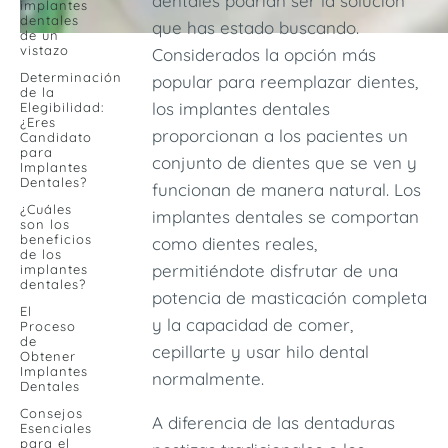
dentales podrían ser la solución
implantes
dentales
que has estado buscando.
de un
vistazo
Considerados la opción más
Determinación
popular para reemplazar dientes,
de la
los implantes dentales
Elegibilidad:
¿Eres
proporcionan a los pacientes un
Candidato
para
conjunto de dientes que se ven y
Implantes
Dentales?
funcionan de manera natural. Los
¿Cuáles
implantes dentales se comportan
son los
beneficios
como dientes reales,
de los
permitiéndote disfrutar de una
implantes
dentales?
potencia de masticación completa
El
y la capacidad de comer,
Proceso
de
cepillarte y usar hilo dental
Obtener
Implantes
normalmente.
Dentales
Consejos
A diferencia de las dentaduras
Esenciales
para el