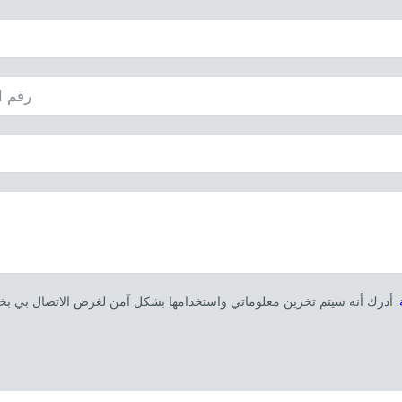
. أدرك أنه سيتم تخزين معلوماتي واستخدامها بشكل آمن لغرض الاتصال بي