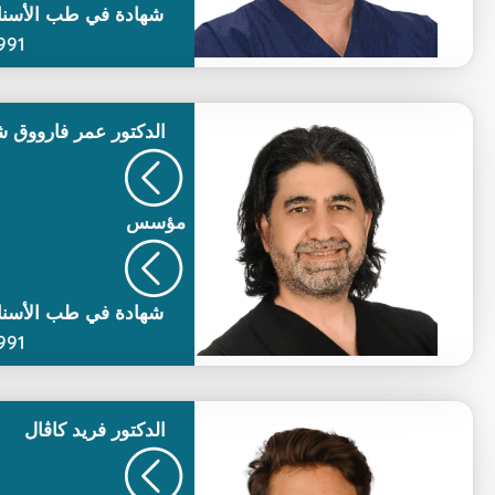
شهادة في طب الأسنا
991)
الدكتور
عمر فارووق ش
مؤسس
شهادة في طب الأسنا
991)
الدكتور
فريد كاڨال