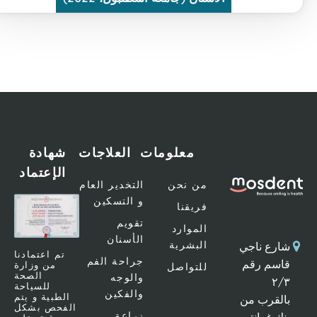
معلومات
العلاجات
شهادة
الإعتماد
من نحن
التخدير العام
و التسكين
فريقنا
تقويم
الموارد
الأسنان
البشرية
رع ناجي
تم اعتمادنا
جراحة الفم
سم رقم
من وزارة
للتواصل
الصحة
والوجه
٢
للسياحة
والفكين
الطبية و يتم
لقرب من
الفحص بشكل
زراعة