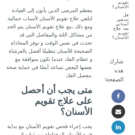
ان؟
معظم المرضى الذين يأتون إلى العيادة
لتلقي علاج تقويم الأسنان لأسباب جمالية.
ر
ي
ومع ذلك ،مع علاج تقويم الأسنان يتم الحد
اج
من مشاكل اللثة والمفاصل التي قد
ان؟
تحدث في نفس الوقت و توفر المحاذاة
الصحيحة للأسنان تنظيفًا أفضل بالفرشاة
و عظام الفك عندما تكون متوافقة مع
رك
بعضها البعض تساعد أيضًا في حماية صحة
ه
مفصل الفك.
صفحة!
متى يجب أن أحصل
على علاج تقويم
الأسنان؟
يجب إجراء فحص تقويم الأسنان مع بداية
فترة الأسنان المختلطة بين ) 6 - 8