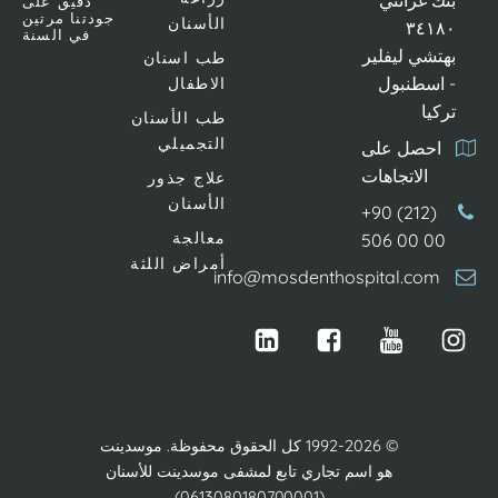
 غرانتي
دقيق على
جودتنا مرتين
الأسنان
٣٤١
في السنة
شي ليفلير
طب اسنان
اسطنبول
الاطفال
يا
طب الأسنان
التجميلي
حصل على
الاتجاهات
علاج جذور
الأسنان
+90 (212)
معالجة
506 00 0
أمراض اللثة
info@mosdenthospital.co
© 1992-2026 كل الحقوق محفوظة. موسدينت
هو اسم تجاري تابع لمشفى موسدينت للأسنان
(0613080180700001)