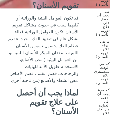
تقويم الأسنان؟
ان؟
ن
قد تكون العوامل البيئية والوراثية أو
كليهما سبب في حدوث مشاكل تقويم
الأسنان. تكون العوامل الوراثية فعالة
ان؟
بشكل عام في تضيق الفك ، حيث تتقدم
عظام الفك ,حصول تسوس الأسنان
اللبنية ،الفقدان المبكر للأسنان اللبنية ،و
ان؟
من العوامل البيئية ) مص الأصابع،
الاستخدام طويل الأمد للهايات
غرق
والزجاجات، قضم القلم ، قضم الأظافر،
مص الشفاه والأصابع (من ناحية أخرى.
ان؟
ة
لماذا يجب أن أحصل
ن
على علاج تقويم
ة
الأسنان؟
ل