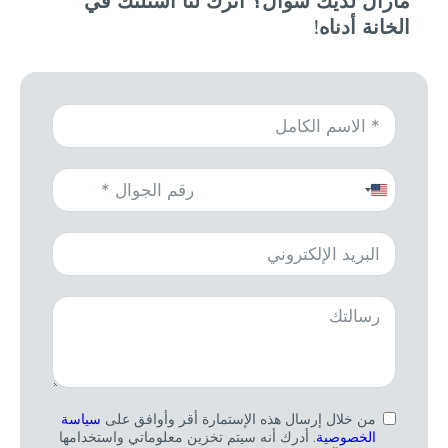
زال لديك سؤال؟ اترك لنا أسئلتك في
انة أدناه!
United
States
+1
من خلال إرسال هذه الإستمارة أقر وأوافق على
سياسة
الخصوصية
. أدرك أنه سيتم تخزين معلوماتي واستخدامها