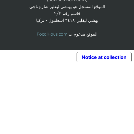
الموقع المسجل هو بهتشي ليفلير شارع ناجي
قاسم رقم ٢/٣
بهشي ليفلير٣٤١٨٠ اسطنبول - تركيا
الموقع مدعوم ب
FocalHaus.com
Notice at collec