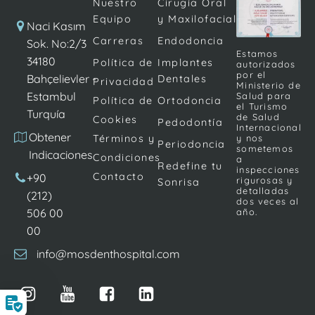
Nuestro
Cirugía Oral
Equipo
y Maxilofacial
Naci Kasım
Carreras
Endodoncia
Sok. No:2/3
Estamos
34180
Política de
Implantes
autorizados
por el
Bahçelievler -
Dentales
Privacidad
Ministerio de
Estambul
Salud para
Política de
Ortodoncia
el Turismo
Turquía
de Salud
Cookies
Pedodontía
Internacional
Obtener
Términos y
y nos
Periodoncia
sometemos
Indicaciones
Condiciones
a
Redefine tu
inspecciones
Contacto
+90
rigurosas y
Sonrisa
detalladas
(212)
dos veces al
506 00
año.
00
info@mosdenthospital.com