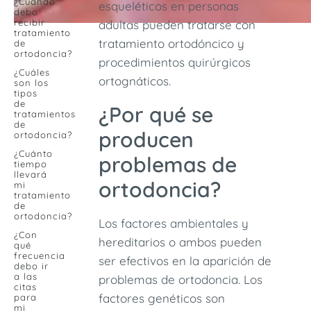
¿Cuándo
esqueléticos en personas
debo
recibir
adultas pueden tratarse con
tratamiento
tratamiento ortodóncico y
de
ortodoncia?
procedimientos quirúrgicos
¿Cuáles
ortognáticos.
son los
tipos
de
¿Por qué se
tratamientos
de
producen
ortodoncia?
¿Cuánto
problemas de
tiempo
llevará
ortodoncia?
mi
tratamiento
de
ortodoncia?
Los factores ambientales y
¿Con
hereditarios o ambos pueden
qué
frecuencia
ser efectivos en la aparición de
debo ir
a las
problemas de ortodoncia. Los
citas
factores genéticos son
para
mi