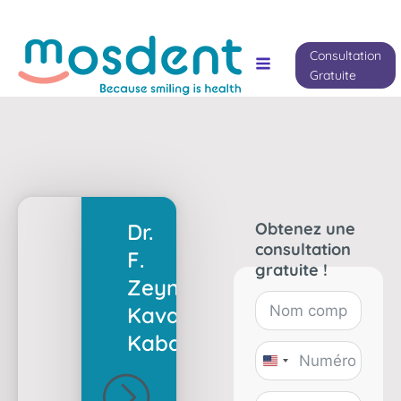
Consultation
Gratuite
Obtenez une
Dr.
consultation
F.
gratuite !
Zeynep
Kaval
Kabakaş
United
States