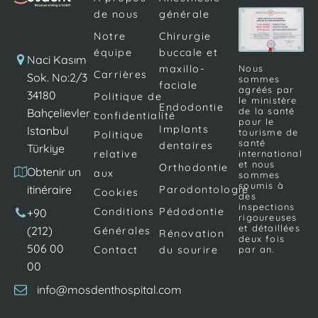
de nous
générale
Notre
Chirurgie
équipe
buccale et
Naci Kasım
Nous
maxillo-
Carrières
Sok. No:2/3
sommes
faciale
agréés par
34180
Politique de
le ministère
Endodontie
de la santé
Bahçelievler -
confidentialité
pour le
Implants
Istanbul
tourisme de
Politique
santé
dentaires
Türkiye
international
relative
et nous
Orthodontie
Obtenir un
aux
sommes
soumis à
itinéraire
Parodontologie
Cookies
des
inspections
Conditions
Pédodontie
+90
rigoureuses
et détaillées
(212)
Générales
Rénovation
deux fois
506 00
par an.
Contact
du sourire
00
info@mosdenthospital.com