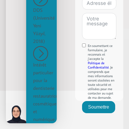
+1
DDS
(Université
Yeni
Yüzyıl,
2018)
En soumettant ce
formulaire, je
reconnais et
j'accepte la
Politique de
Intérêt
Confidentialité
. Je
comprends que
particulier
mes informations
pour la
seront stockées en
toute sécurité et
dentisterie
utilisées pour me
contacter au sujet
restauratrice,
de ma demande.
cosmétique
Soumettre
et
numérique