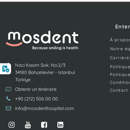
Ente
À propo
Notre é
Carrière
Naci Kasım Sok. No:2/3
Politiqu
34180 Bahçelievler - Istanbul
Politiqu
Türkiye
Conditio
Obtenir un itinéraire
Contact
+90 (212) 506 00 00
info@mosdenthospital.com