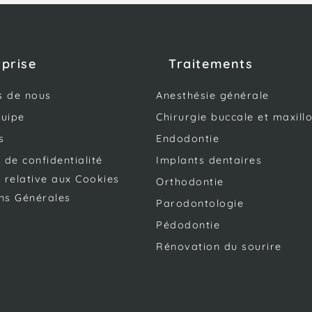
rprise
Traitements
s de nous
Anesthésie générale
quipe
Chirurgie buccale et maxillo
s
Endodontie
e de confidentialité
Implants dentaires
e relative aux Cookies
Orthodontie
ns Générales
Parodontologie
Pédodontie
Rénovation du sourire