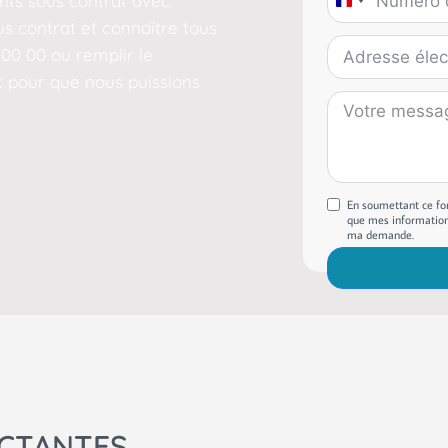
ents sous contrat avec
France
s contrat et connaître tous
+33
 00 00 ou remplir le
 pour que nous puissions
En soumettant ce for
que mes informations
ma demande.
ACTANTES