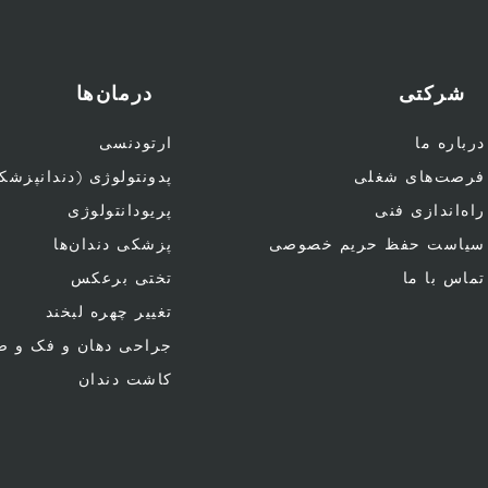
شرکتی
درمان‌ها
درباره ما
ارتودنسی
فرصت‌های شغلی
پدونتولوژی (دندانپزشک
راه‌اندازی فنی
پریودانتولوژی
سیاست حفظ حریم خصوصی
پزشکی دندان‌ها
تماس با ما
تختی برعکس
تغییر چهره لبخند
جراحی دهان و فک و ص
کاشت دندان