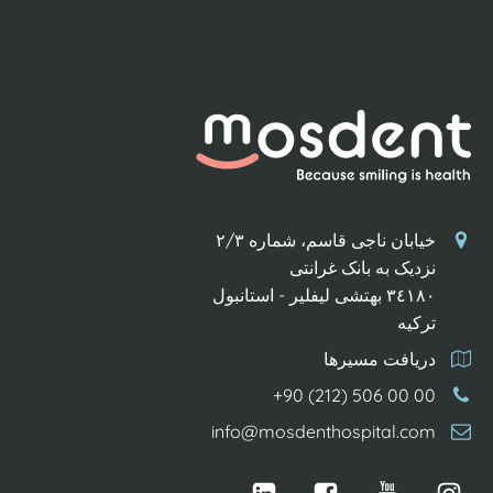
خیابان ناجی قاسم، شماره ٢/٣
نزدیک به بانک غرانتی
٣٤١٨٠ بهتشی لیفلیر - استانبول
ترکیه
دریافت مسیرها
+90 (212) 506 00 00
info@mosdenthospital.com