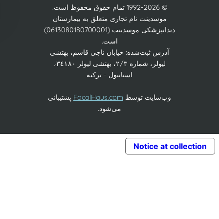
© 1992-2026 تمام حقوق محفوظ است.
موسدینت نام تجاری متعلق به بیمارستان
دندانپزشکی موسدینت (0613080180700001)
است.
آدرس ثبت‌شده: خیابان ناجی قاسم، بهتشی
لیولر، شماره ٢/٣، بهتشی لیولر ٣٤١٨٠،
استانبول - ترکیه
وب‌سایت توسط
FocalHaus.com
پشتیبانی
می‌شود.
Notice at collec