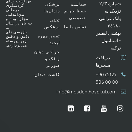
بهداشت برای
اره ٢/٣
سیاست
پزشکی
گردشگری
درمانی
دیک به
حفظ حریم
دندان‌ها
بین‌المللی
خصوصی
نک غرانتی
مجاز بوده و
تختی
دو بار در سال
٣٤١
تماس با ما
برعکس
به
بازرسی‌های
تشی لیفلیر
تغییر چهره
دقیق و دقیق
استانبول
زیر پیوسته
لبخند
می‌پردازیم.
کیه
جراحی دهان
دریافت
و فک و
مسیرها
صورتی
+90 (212)
کاشت دندان
506 00 0
info@mosdenthospital.com