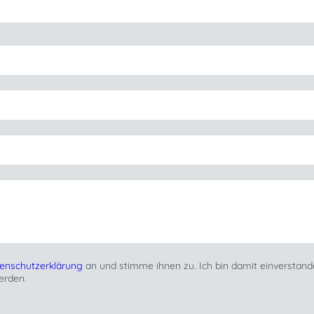
enschutzerklärung
an und stimme ihnen zu. Ich bin damit einverstan
erden.