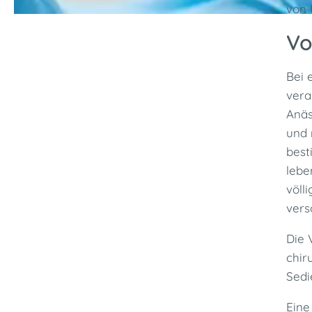
von 
Vo
Bei 
vera
Anäs
und 
best
lebe
völl
vers
Die 
chir
Sedi
Eine