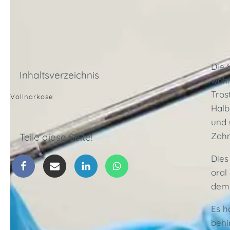
Die 
Inhaltsverzeichnis
währ
Tros
Vollnarkose
Halb
und 
Zahn
Teile diese Seite!
Dies
oral
dem 
Es h
behi