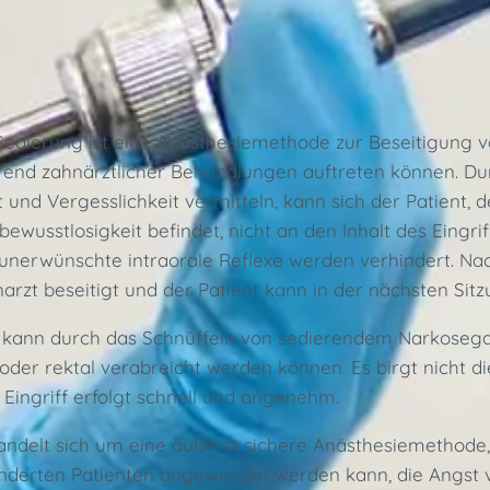
Sedierung ist eine Anästhesiemethode zur Beseitigung 
end zahnärztlicher Behandlungen auftreten können. Dur
t und Vergesslichkeit vermitteln, kann sich der Patient, 
bewusstlosigkeit befindet, nicht an den Inhalt des Ein
unerwünschte intraorale Reflexe werden verhindert. Na
arzt beseitigt und der Patient kann in der nächsten Si
 kann durch das Schnüffeln von sedierendem Narkosegas
 oder rektal verabreicht werden können. Es birgt nicht d
Eingriff erfolgt schnell und angenehm.
andelt sich um eine äußerst sichere Anästhesiemethode
nderten Patienten angewendet werden kann, die Angst