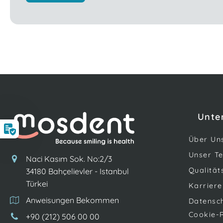
Unte
Über Un
Unser T
Naci Kasım Sok. No:2/3
Qualitä
34180 Bahçelievler - Istanbul
Türkei
Karriere
Anweisungen Bekommen
Datensc
Cookie-R
+90 (212) 506 00 00