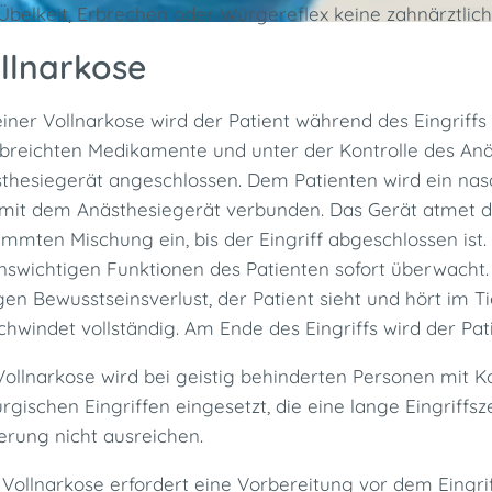
Übelkeit, Erbrechen oder Würgereflex keine zahnärztlic
llnarkose
einer Vollnarkose wird der Patient während des Eingriffs
breichten Medikamente und unter der Kontrolle des Anäs
thesiegerät angeschlossen. Dem Patienten wird ein na
mit dem Anästhesiegerät verbunden. Das Gerät atmet d
immten Mischung ein, bis der Eingriff abgeschlossen ist
nswichtigen Funktionen des Patienten sofort überwacht.
igen Bewusstseinsverlust, der Patient sieht und hört im
chwindet vollständig. Am Ende des Eingriffs wird der P
Vollnarkose wird bei geistig behinderten Personen mit 
urgischen Eingriffen eingesetzt, die eine lange Eingriff
erung nicht ausreichen.
 Vollnarkose erfordert eine Vorbereitung vor dem Eingri