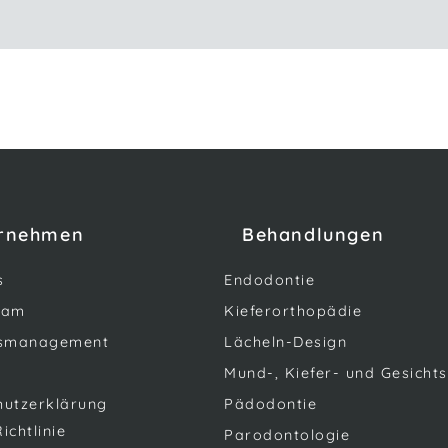
rnehmen
Behandlungen
s
Endodontie
eam
Kieferorthopädie
tsmanagement
Lächeln-Design
Mund-, Kiefer- und Gesichts
hutzerklärung
Pädodontie
ichtlinie
Parodontologie