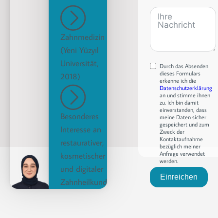
Zahnmedizin
(Yeni Yüzyıl
Universität,
Durch das Absenden
dieses Formulars
2018)
erkenne ich die
Datenschutzerklärung
an und stimme ihnen
zu. Ich bin damit
einverstanden, dass
Besonderes
meine Daten sicher
gespeichert und zum
Interesse an
Zweck der
Kontaktaufnahme
restaurativer,
bezüglich meiner
Anfrage verwendet
kosmetischer
werden.
und digitaler
Einreichen
Zahnheilkunde