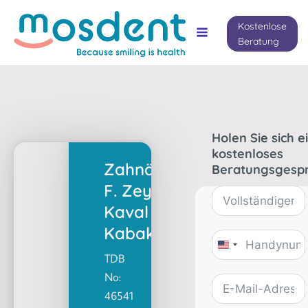
Kostenlose
Beratung
Holen Sie sich e
kostenloses
Zahnärztin
Beratungsgespr
F. Zeynep
Kaval
Kabakaş
United
TDB
States
No:
+1
46541