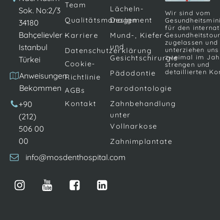
Team
Lächeln-
Sok. No:2/3
Wir sind vom
Qualitätsmanagement
Design
Gesundheitsmin
34180
für den interna
Bahçelievler -
Karriere
Mund-, Kiefer-
Gesundheitstou
zugelassen und
Istanbul
und
unterziehen uns
Datenschutzerklärung
zweimal im Jah
Gesichtschirurgie
Türkei
Cookie-
strengen und
detaillierten Ko
Pädodontie
Anweisungen
Richtlinie
Bekommen
Parodontologie
AGBs
+90
Kontakt
Zahnbehandlung
unter
(212)
Vollnarkose
506 00
00
Zahnimplantate
info@mosdenthospital.com