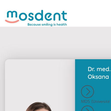
Dr. med.
Oksana 
MDS (Université