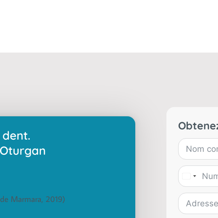
Obtenez
 dent.
Oturgan
 de Marmara, 2019)