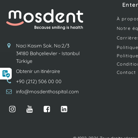
Ente
À propo
Notre é
Carrière
Naci Kasım Sok. No:2/3
Politiqu
34180 Bahçelievler - Istanbul
Politiqu
Türkiye
Conditio
Obtenir un itinéraire
Contact
+90 (212) 506 00 00
info@mosdenthospital.com