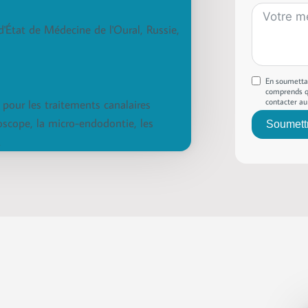
État de Médecine de l'Oural, Russie,
En soumettan
comprends qu
contacter a
r pour les traitements canalaires
oscope, la micro-endodontie, les
Soumett
A