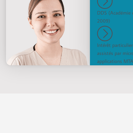
DDS (Académie d'
2009)
Intérêt particulie
assistés par micr
applications MT