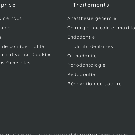
rprise
Traitements
s de nous
Anesthésie générale
quipe
Chirurgie buccale et maxillo
s
Endodontie
e de confidentialité
Implants dentaires
e relative aux Cookies
Orthodontie
ns Générales
Parodontologie
Pédodontie
Rénovation du sourire