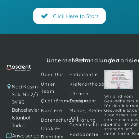
Click Here to Start
Unternehmen
Behandlungen
Autorisie
Über Uns
Endodontie
Unser
Kieferorthopädie
Naci Kasım
Team
Lächeln-
Sok. No:2/3
Wir sind vom
Qualitätsmanagement
Design
Gesundheitsmin
34180
für den interna
Bahçelievler -
Karriere
Mund-, Kiefer-
Gesundheitstou
zugelassen und
Istanbul
und
unterziehen uns
Datenschutzerklärung
zweimal im Jah
Gesichtschirurgie
Türkei
Cookie-
strengen und
detaillierten Ko
Pädodontie
Anweisungen
Richtlinie