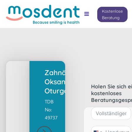
Kostenlose
Beratung
Zahnärztin
Oksana
Holen Sie sich e
Oturgan
kostenloses
Beratungsgesp
TDB
No:
49737