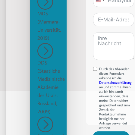
United
States
MDS
+1
(Marmara-
Universität,
2019)
DDS
Durch das Absenden
(Staatliche
dieses Formulars
Medizinische
erkenne ich die
Datenschutzerklärung
Akademie
an und stimme ihnen
zu. Ich bin damit
des Urals,
einverstanden, dass
meine Daten sicher
Russland,
gespeichert und zum
Zweck der
2009)
Kontaktaufnahme
bezüglich meiner
Anfrage verwendet
werden.