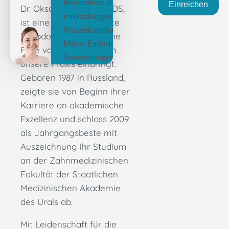
Besonderes Interesse an
Einreichen
Dr. Oksana Oturgan, MDS,
mikroskopgestützten
ist eine hochqualifizierte
Wurzelkanalbehandlungen,
Endodontologin, die eine
Mikro-Endodontie, MTA-
Fülle von Fachwissen in
Anwendungen
unsere Praxis einbringt.
Geboren 1987 in Russland,
zeigte sie von Beginn ihrer
Karriere an akademische
Exzellenz und schloss 2009
als Jahrgangsbeste mit
Auszeichnung ihr Studium
an der Zahnmedizinischen
Fakultät der Staatlichen
Medizinischen Akademie
des Urals ab.
Mit Leidenschaft für die