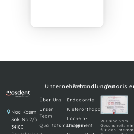
Unternehmen
Behandlungen
Autorisie
Über Uns
Endodontie
Unser
Kieferorthopädie
Naci Kasım
Team
Lächeln-
Sok. No:2/3
Wir sind vom
Qualitätsmanagement
Design
Gesundheitsmin
34180
für den interna