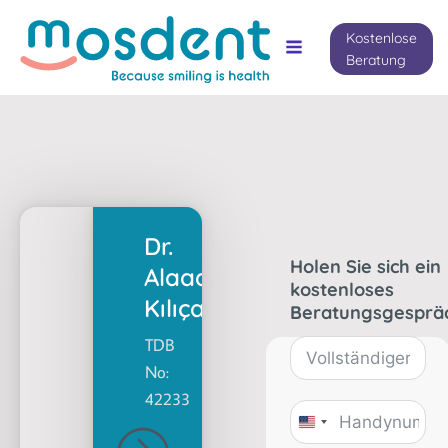
Kostenlose
Beratung
Dr.
Holen Sie sich ein
Alaaddin
kostenloses
Kılıçaslan
Beratungsgesprä
TDB
No:
42233
United