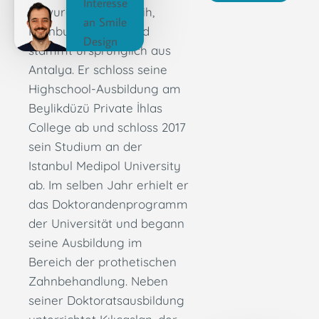
Interesse
Er wurde 1994 in Fatih,
an Smile
Istanbul geboren und
Design
stammt ursprünglich aus
Antalya. Er schloss seine
Highschool-Ausbildung am
Beylikdüzü Private İhlas
College ab und schloss 2017
sein Studium an der
Istanbul Medipol University
ab. Im selben Jahr erhielt er
das Doktorandenprogramm
der Universität und begann
seine Ausbildung im
Bereich der prothetischen
Zahnbehandlung. Neben
seiner Doktoratsausbildung