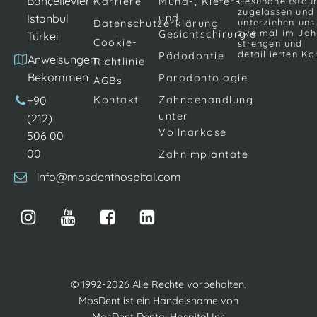
Bahçelievler -
Karriere
Mund-, Kiefer-
Gesundheitstou
zugelassen und
Istanbul
und
unterziehen uns
Datenschutzerklärung
zweimal im Jah
Gesichtschirurgie
Türkei
Cookie-
strengen und
detaillierten Ko
Pädodontie
Anweisungen
Richtlinie
Bekommen
Parodontologie
AGBs
+90
Kontakt
Zahnbehandlung
unter
(212)
Vollnarkose
506 00
00
Zahnimplantate
info@mosdenthospital.com
© 1992-2026 Alle Rechte vorbehalten.
MosDent ist ein Handelsname von
MosDent Dental Hospital Inc