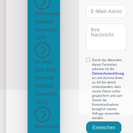
States
+1
Zahnmedizin
(Medipol
Universität,
2017)
Durch das Absenden
Dr. med.
dieses Formulars
dent. MSc
erkenne ich die
Datenschutzerklärung
Prothetik
an und stimme ihnen
zu. Ich bin damit
(Medipol
einverstanden, dass
meine Daten sicher
Universität,
gespeichert und zum
Zweck der
2023)
Kontaktaufnahme
bezüglich meiner
Anfrage verwendet
werden.
Besonderes
Einreichen