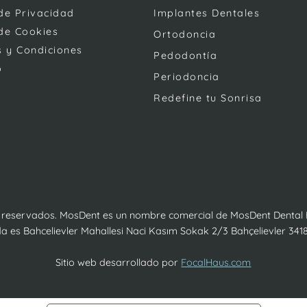
 de Privacidad
Implantes Dentales
 de Cookies
Ortodoncia
 y Condiciones
Pedodontía
o
Periodoncia
Redefine tu Sonrisa
 reservados. MosDent es un nombre comercial de MosDent Dental H
da es Bahcelievler Mahallesi Naci Kasım Sokak 2/3 Bahçelievler 341
Sitio web desarrollado por
FocalHaus.com