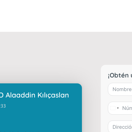
¡Obtén 
D
Alaaddin Kılıçaslan
233