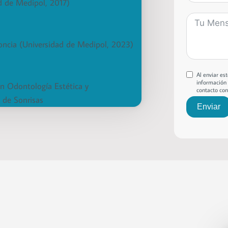
 de Medipol, 2017)
ncia (Universidad de Medipol, 2023)
Al enviar es
información 
en Odontología Estética y
contacto con
 de Sonrisas
Enviar