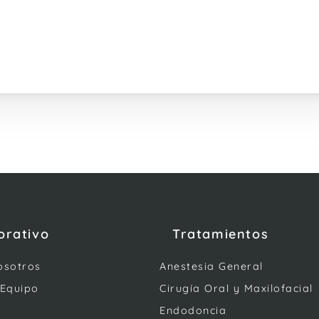
orativo
Tratamientos
osotros
Anestesia General
 Equipo
Cirugía Oral y Maxilofacial
s
Endodoncia