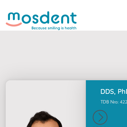
DDS, Ph
TDB Nro:
42