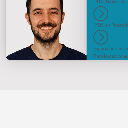
DDS (Universidad
MDS en Prostodo
Especial interés 
Transformaciones