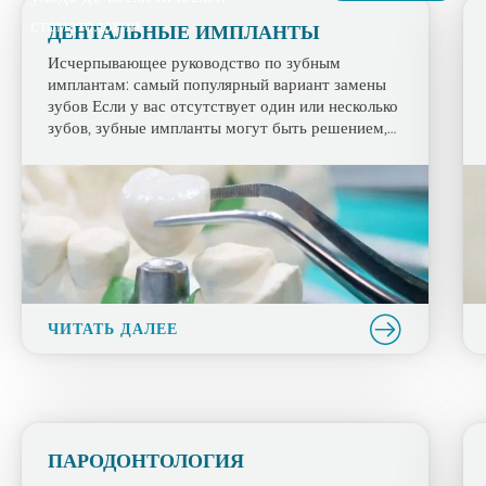
стоматологии.
ДЕНТАЛЬНЫЕ ИМПЛАНТЫ
Исчерпывающее руководство по зубным
имплантам: самый популярный вариант замены
зубов Если у вас отсутствует один или несколько
зубов, зубные импланты могут быть решением,
которое вы искали. Считаются самым
популярным вариантом замены зубов, зубные
импланты предоставляют пациентам натурально
выглядящий и функционирующий ряд зубов.
Зубные импланты ведут себя так же, как
настоящие зубы, позволяя вам наслаждаться
полной […]
ЧИТАТЬ ДАЛЕЕ
ПАРОДОНТОЛОГИЯ