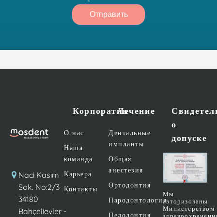
Отправить
Корпоратив
Лечение
Свидетел
о
О нас
Дентальные
допуске
импланты
Наша
команда
Общая
анестезия
Карьера
Naci Kasım
Ортодонтия
Sok. No:2/3
Контакты
Мы
34180
Пародонтология
авторизованы
Министерством
Bahçelievler -
Педодонтия
здравоохранени