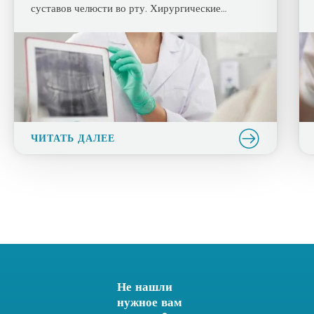
суставов челюсти во рту. Хирургические
процедуры, запланированные для выполнения в
зависимости от типа процедуры и согласия
пациента, могут проводиться под местной
анестезией, сознательной седацией или общей
анестезией. Это лечение стоматологических и
челюстно-лицевых хирургических заболеваний,
проводимое в нашем стоматологическом
госпитале: […]
ЧИТАТЬ ДАЛЕЕ
Не нашли
нужное вам