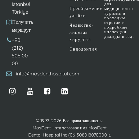
Istanbul
для
Преображение
медицинского
Türkiye
туризма и
улыбки
проходим
Получить
строгие и
Челюстно-
подробные
маршрут
инспекции
лицевая
дважды в год.
хирургия
+90
(212)
Эндодонтия
506 00
00
info@mosdenthospital.com
© 1992-2026 Все права защищены.
MosDent - это торговое имя MosDent
Dental Hospital Inc (0613080180700001).