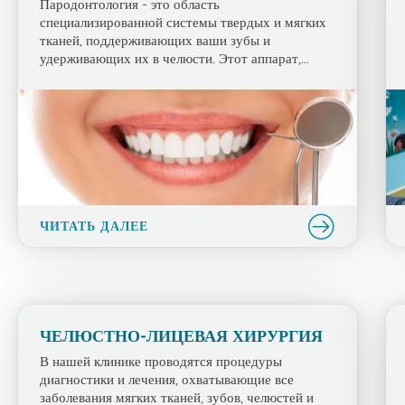
Пародонтология - это область
специализированной системы твердых и мягких
тканей, поддерживающих ваши зубы и
удерживающих их в челюсти. Этот аппарат,
известный как пародонт, имеет некоторые очень
важные функции: он надежно крепит зубы к
челюстям. Заболевание десен Это ситуация, при
которой десна отступает под эмалированным
слоем, который является защитным слоем зуба, и
корневые поверхности становятся видимыми. […]
ЧИТАТЬ ДАЛЕЕ
ЧЕЛЮСТНО-ЛИЦЕВАЯ ХИРУРГИЯ
В нашей клинике проводятся процедуры
диагностики и лечения, охватывающие все
заболевания мягких тканей, зубов, челюстей и