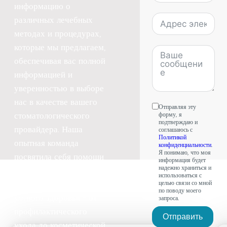
информацию о
States
различных лечебных
+1
методах и процедурах,
которые мы предлагаем,
обеспечивая вас полной
информацией и
уверенностью в выборе
нас в качестве вашего
Отправляя эту
стоматологического
форму, я
подтверждаю и
провайдера. Наша
соглашаюсь с
Политикой
опытная команда
конфиденциальности
.
Я понимаю, что моя
посвятила себя помощи
информация будет
надежно храниться и
в достижении вами
использоваться с
оптимального уровня
целью связи со мной
по поводу моего
устного здоровья - от
запроса.
профилактического
Отправить
ухода до косметической