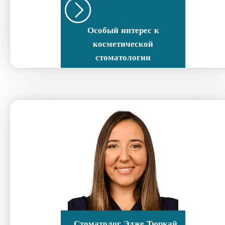
Особый интерес к
косметической
стоматологии
Стоматолог
Эдже Тюркай