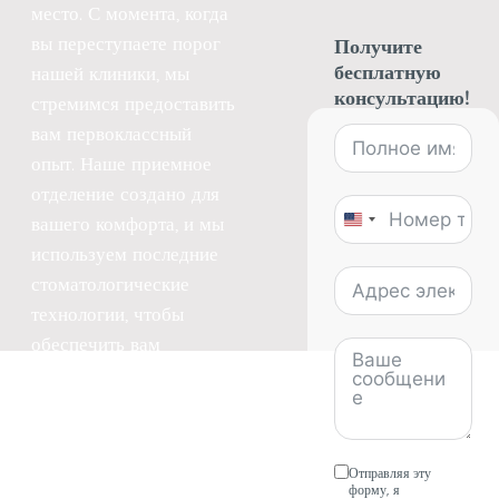
место. С момента, когда
вы переступаете порог
Получите
бесплатную
нашей клиники, мы
консультацию!
стремимся предоставить
вам первоклассный
опыт. Наше приемное
отделение создано для
вашего комфорта, и мы
United
используем последние
States
стоматологические
+1
технологии, чтобы
обеспечить вам
наилучший уход.
Мы понимаем,
насколько важно первое
Отправляя эту
форму, я
впечатление, поэтому