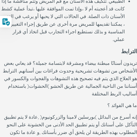
الطبيعي .تتكيف هذه الأسنان مع فم المريض وتتم مناقشة ما إذا
كانت قد أعجبته أم لا ،وإذا تمت الموافقة عليها ،تبدأ عملية كشط
الأسنان ذات الصلة. في الحالات التي لا يحبها أو يرغب في التغيير
، يمكننا تقديمها للمريض مرة أخرى عن طريق إجراء التغييرات
المناسبة و بذلك نستطيع اجراء التجارب قبل اتخاذ أي قرار
عملي.
الترابط
تريدون أسنانًا مبطنة بيضاء ومشرقة لابتسامة جميلة؟ قد يعاني بعض
الأشخاص من تشوهات تشريحية وحدوث فراغات بين أسنانهم. الترابط
هو العلاج الذي يتم فيه تصحيح هذه التشوهات والفجوات والكسور في
أسناننا من الناحية الجمالية عن طريق الحشو )الحشوات( باستخدام
أساليب الربط المختلفة
ما هي الفوائد ؟
إنه أسرع من البدائل )بورسلين لامينا والزركونيوم( ,عادة لا يتم تطبيق
التآكل على أسنانك أو يتم تطبيق الحد الأدنى من الخشونة على النحو
المطلوب بهذه الطريقة لن يلحق أي ضرر بأسنانك ,و عادة ما تكون