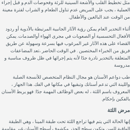
مثل تخطيط القلب والأشعة السينية للرئة وفحوصات الدم.و قبل إجراء
العملية ، يجب على المريض عدم تناول الطعام و الشراب لفترة معينة
من الوقت عند البالغين والأطفال.
أثناء التخدير العام يمكن رؤية الآثار الجانبية المرتبطة بالأدوية أو ردود
الأفعال التحسسية أو الصعوبات في مجرى الهواء أوالصدمات. يمكن
القضاء على هذه الآثار غير المرغوب فيها بسرعة وسهولة عن طريق
فريق من الخبراء المختصين . في الوقت الحاضر ،تعد المضاعفات
المتعلقة بالتخدير نادرة جدًا لأنه يتم إجرائها في ظل ظروف مناسبة و
مدروسة
طب دواعم الأسنان هو مجال النظام المتخصص للأنسجة الصلبة
واللينة التي تدعم أسنانك وتبقيها في مكانها في الفك. هذا الجهاز ،
المعروف باسم اللثة ، له بعض الوظائف المهمة جدًا: فهو يربط الأسنان
بالفكين بإحكام.
مرض اللثة
إنها الحالة التي يتم فيها تراجع اللثة تحت طبقة المينا ، وهي الطبقة
الواقية للسن وتكون سطح الجذر مكشوف أسطح الأسنان غير مقاومة