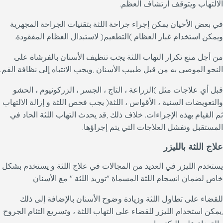
الالتهاب ويتوقف ارتشاف العظم.
في بعض الأحيان يمكن إجراء جراحة اللثة بتقنيات الجراحة المجهرية
ويمكن استخدام غبار العظام )التطعيم( لاستبدال العظام المفقودة.
من أجل منع تكرار التهاب اللثة يجب تنظيف الأسنان بالفرشاة على
النحو الموصى به من قبل طبيب الأسنان ,ويجب الانتباه إلى نظافة الفم.
قبل أي علاجات مثل )الزراعة ، التاج ، الجسر ، الزركونيوم ، الحشو
والتعويضات السنية ، الأقواس ، اللثة( يجب فحص اللثة و إزالة الالتهاب
ثم القيام بهذه الإجراءات. خلاف ذلك ,قد يحدث التهاب اللثة الحاد في
المستقبل وتفشل العلاجات التي يتم إجراؤها.
علاج اللثة بالليزر
يستخدم الليزر في العديد من المجالات في علاج اللثة و يستخدم بشكل
خاص لضمان انسجام اللثة المسماة "توريد اللثة " مع الأسنان
للقضاء على تطاول اللثة وزيادة وضوح الأسنان بالإضافة إلى ذلك
,يمكن استخدام الليزر للقضاء على التهاب اللثة ، وتسريع التئام الجروح