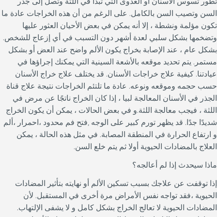
تطور تسوس الأسنان أو العدوى التي تبدأ في اللثة وتصل إلى جذر
السن وتصيب السن بالكامل. على الرغم من أن هذه الخراجات عادة ما
تكون مؤلمة ونشطة ، إلا أنه يمكن في بعض الأحيان العثور عليها
وتضخمها بشكل سلبي لعدة أشهر دون التسبب في أي إزعاج للشخص.
بشكل عام ، عند الإصابة بخراج يكون الألم واضح عند العض أو بشكل
مستمر. يتم تحديد موقعه بالأشعة السينية التي يمكنك إجراؤها في
عيادتنا. كيفية علاج خراجات الأسنان. قد يختلف علاج خراج الأسنان
حسب حجمه وموقعه ونوعه. عادة ما تلتئم الخراجات نتيجة علاج قناة
الجذر في الأسنان المعالجة لبيا ، إذا كان الخراج ناتجًا عن مرض في
اللثة ، فيجب معالجة اللثة.و في بعض الحالات ، يمكن أن يكون الخراج
شديدًا جدًا. قد يظهر تورم كبير على الوجه ,فتح فم محدود ،احمرار ،ألم
و ارتفاع الحرارة في المنطقة المصابة. في مثل هذه الحالة ، يمكن
العلاج بالمضادات الحيوية أولا ثم يتم خلع السن.
ماذا سيحدث إذا لم أعالجه؟
إذا توقفت عن علاجك بسبب تسكين الألم أو نهايته بتأثير المضادات
الحيوية ،فقد تواجه نفس الأمراض مرة أخرى في المستقبل. لأن
المضادات الحيوية لا تعالج الخراج بشكل كامل و لا يشفى الإلتهاب.