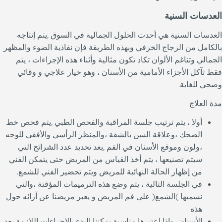
العدسات السنية
العدسات السنية هي أحدث الحلول الجمالية في السوق ,يتم إنتاجه
بالكامل من الزجاج الخزفي وبهذه الطريقة فإن نفاذية الضوء والمظهر
الجمالي وتناغم الألوان تكاد تكون مثالية وأثناء هذه الإجراءات ، يتم
فقط تآكل الأجزاء الأمامية من الأسنان ، وهو خيار علاجي و وقائي
وصحي للغاية.
مدة العلاج
أولا ، يتم ترتيب جلسة المراقبة والفحص الطبي ,يتم فحص خط
الضحك ،وعلاقة السن بالشفة ،والمنظر الرأسي والأفقي للوجه
،ولون وموقع الأسنان في الفم ,بعد تحديد عدد الشرائح التي
سيتم تصنيعها ، يتم أخذ القياس من المريض حتى يتمكن الفني
من إظهار الحالة النهائية للمريض ويتم تحضير الفني للشمع.
في الجلسة التالية ، يتم وضع هذه الترميمات المؤقتة ،والتي
نسميها )الشمع( على فم المريض و يعبر مريضنا عن آرائه حول
هذه
الأسنان ،وإذا اعتبرها مناسبة يمكننا البدء بالإجراءات اللازمة بعد