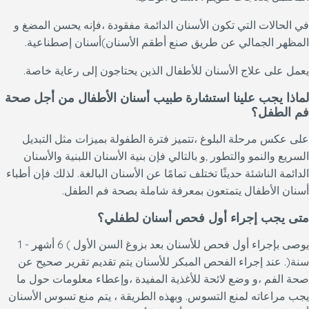
في الحالات التي تكون الأسنان الدائمة مفقودة ،فإنه يحسن المضغ و
المظهر الجمالي عن طريق صنع أطقم الأسنان)أسنان إصطناعية.
يعمل على علاج الأسنان للأطفال الذين يحتاجون إلى رعاية خاصة.
لماذا يجب علينا استشارة طبيب أسنان الأطفال من أجل صحة
فم الطفل؟
على عكس مرحلة البلوغ ،تتميز فترة الطفولة بميزات مثل التبديل
السريع والنمو والتطور ,و بالتالي فإن بنية الأسنان اللبنية والأسنان
الدائمة الناشئة حديثًا تختلف تمامًا عن الأسنان البالغة. لذلك فإن أطباء
أسنان الأطفال يتمتعون بمعرفة شاملة بصحة فم الطفل.
متى يجب إجراء أول فحص أسنان لطفلي؟
يوصى بإجراء أول فحص للأسنان بعد بزوغ السن الأول ) 6 أشهر - 1
سنة(. عند إجراء الفحص المبكر للأسنان يتم تقديم تقرير صحيح عن
صحة الفم ،و وضع لائحة للأغذية المفيدة ،وإعطاء معلومات حول ما
يجب مراعاته لمنع التسوس. وبهذه الطريقة ، يتم منع تسوس الأسنان