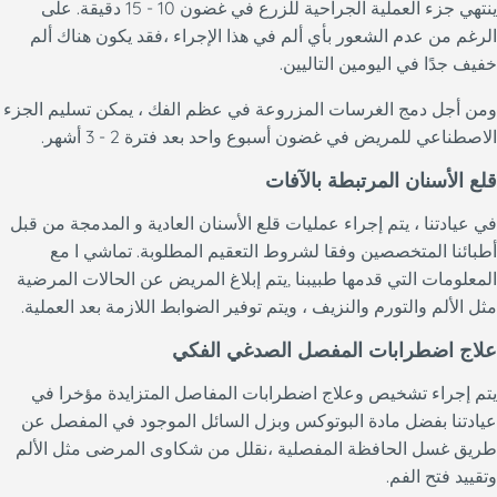
ينتهي جزء العملية الجراحية للزرع في غضون 10 - 15 دقيقة. على
الرغم من عدم الشعور بأي ألم في هذا الإجراء ،فقد يكون هناك ألم
خفيف جدًا في اليومين التاليين.
ومن أجل دمج الغرسات المزروعة في عظم الفك ، يمكن تسليم الجزء
الاصطناعي للمريض في غضون أسبوع واحد بعد فترة 2 - 3 أشهر.
قلع الأسنان المرتبطة بالآفات
في عيادتنا ، يتم إجراء عمليات قلع الأسنان العادية و المدمجة من قبل
أطبائنا المتخصصين وفقا لشروط التعقيم المطلوبة. تماشي ا مع
المعلومات التي قدمها طبيبنا ,يتم إبلاغ المريض عن الحالات المرضية
مثل الألم والتورم والنزيف ، ويتم توفير الضوابط اللازمة بعد العملية.
علاج اضطرابات المفصل الصدغي الفكي
يتم إجراء تشخيص وعلاج اضطرابات المفاصل المتزايدة مؤخرا في
عيادتنا بفضل مادة البوتوكس وبزل السائل الموجود في المفصل عن
طريق غسل الحافظة المفصلية ،نقلل من شكاوى المرضى مثل الألم
وتقييد فتح الفم.