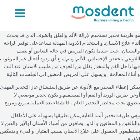
هو طريقة تخدير تستخدم لإزالة الألم والقلق والخوف الذي قد يحدث
أثناء علاج الأسنان. و استخدام الأدوية المهدئة تساعدعلى توفير الراحة
والنسيان ،حيث عندما يكون المريض في حالة النعاس أو نصف
اللاوعي ينخفض الإحساس بالألم ويتم منع أي ردود أفعال غير المرغوب
فيها داخل الفم والمخدر يقلل من الخوف من طبيب الاسنان عند البدء
و أثناء المعالجة , و يسهل على المريض الحضور الى الجلسات التالية.
يمكن إعطاء المخدر مع الأدوية عن طريق استنشاق غاز التخدير المهدئ
أوعن طريق الوريد أو الفم أو المستقيم.و يكون تخدير موضعي لا
ينطوي تحت مخاطر التخدير العام ، فالشفاء بعد العملية سريع ومريح.
وهي طريقة تخدير آمنة للغاية يمكن تطبيقها بسهولة على الأطفال
والبالغين و المعاقين و الذين يخافون من أطباء الأسنان أوالإبر والذين لا
يستطيعون الحصول على علاج الأسنان بسبب الغثيان والقيء ومنعكس
الإقياء