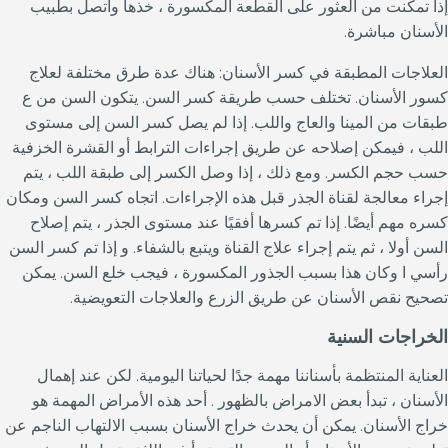
إذا تمكنت من العثور على القطعة المكسورة ، خذها واتصل بطبيب
الأسنان مباشرة.
العلاجات المطبقة في كسر الأسنان: هناك عدة طرق مختلفة لعلاج
كسور الأسنان. تختلف حسب طريقة كسر السن. يتكون السن من ع
طبقات من المينا والعاج واللب. إذا لم يصل كسر السن إلى مستوى
اللب ، فيمكن إصلاحه عن طريق إجراءات الترابط أو القشرة الخزفية
حسب حجم الكسر. ومع ذلك ، إذا وصل الكسر إلى طبقة اللب ، يتم
إجراء معالجة لقناة الجذر قبل هذه الإجراءات. اتجاه كسر السن ومكان
كسره مهم أيضًا. إذا تم كسرها أفقيًا عند مستوى الجذر ، يتم إصلاح
السن أولا ، ثم يتم إجراء علاج القناة ويتبع بالشفاء. و إذا تم كسر السن
رأسي ا وكان هذا بسبب الجذور المكسورة ، فيجب خلع السن. يمكن
تصحيح نقص الأسنان عن طريق الزرع والعلاجات التعويضية.
الخراجات السنية
العناية المنتظمة بأسناننا مهمة جدًا لحياتنا اليومية. لكن عند إهمال
الأسنان ، تبدأ بعض الامراض بالظهور . أحد هذه الأمراض المهمة هو
خراج الأسنان. يمكن أن يحدث خراج الأسنان بسبب الالتهاب الناجم عن