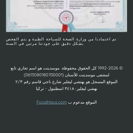
تم اعتمادنا من وزارة الصحة للسياحة الطبية و يتم الفحص
بشكل دقيق على جودتنا مرتين في السنة
© 1992-2026 كل الحقوق محفوظة. موسدينت هو اسم تجاري تابع
لمشفى موسدينت للأسنان (0613080180700001)
الموقع المسجل هو بهتشي ليفلير شارع ناجي قاسم رقم ٢/٣
بهشي ليفلير٣٤١٨٠ اسطنبول - تركيا
الموقع مدعوم ب
FocalHaus.com