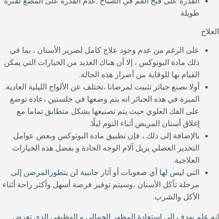
القدرة على فتح الفم في الصباح ,عدم القدرة على المضغ لفترة
طويلة
العلاج
على الرغم من عدم وجود علاج كامل لصرير الأسنان ، بما في
ذلك مادة البوتوكس ، إلا أن هناك العديد من الخيارات التي يمكن
القيام بها للوقاية من أضرار هذه الحالة.
أولا نصنع جبائر تثبيت لمرضانا ،تختلف عن الألواح الليلية العادية.
الميزة في هذه الجبائر انه يتم وضعها في جلستين ،عادة توضع
على الفك العلوي حيث يتم تصنيعها بشكل متطابق تماما مع
إغلاق أسنان المريض أثناء النوم ليلًا.
بالإضافة إلى ذلك ، فإن تطبيق مادة البوتوكس وبعض عوامل
التخدير العضلي يزيل آلام الوجه الحادة و بفضل هذه الخيارات
العلاجية.
التي ليس لها أي صعوبات أو آثار جانبية لن يتطورالمرضن إلى
مرحلة تآكل الأسنان ،وسيتم توفير فرصة أسهل وأكثر راحة أثناء
الأكل والشرب.
إنه علم يهدف إلى استعادة المظهر الجمالي و الوظيفي الذي تعرض