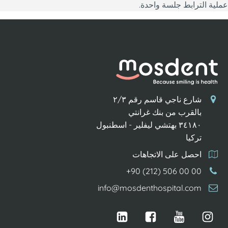
عملية الترابط جلسة واحدة.
شارع ناجي قاسم رقم ٢/٣
بالقرب من بنك غرانتي
٣٤١٨٠ بهتشي ليفلير - اسطنبول
تركيا
احصل على الاتجاهات
+90 (212) 506 00 00
info@mosdenthospital.com