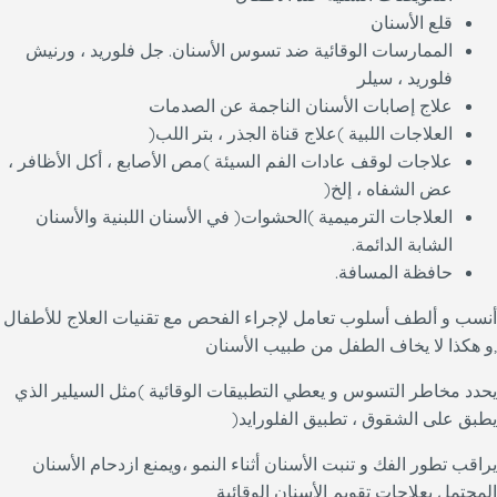
قلع الأسنان
الممارسات الوقائية ضد تسوس الأسنان. جل فلوريد ، ورنيش
فلوريد ، سيلر
علاج إصابات الأسنان الناجمة عن الصدمات
العلاجات اللبية )علاج قناة الجذر ، بتر اللب(
علاجات لوقف عادات الفم السيئة )مص الأصابع ، أكل الأظافر ،
عض الشفاه ، إلخ(
العلاجات الترميمية )الحشوات( في الأسنان اللبنية والأسنان
الشابة الدائمة.
حافظة المسافة.
أنسب و ألطف أسلوب تعامل لإجراء الفحص مع تقنيات العلاج للأطفال
,و هكذا لا يخاف الطفل من طبيب الأسنان
يحدد مخاطر التسوس و يعطي التطبيقات الوقائية )مثل السيلير الذي
يطبق على الشقوق ، تطبيق الفلورايد(
يراقب تطور الفك و تنبت الأسنان أثناء النمو ،ويمنع ازدحام الأسنان
المحتمل بعلاجات تقويم الأسنان الوقائية